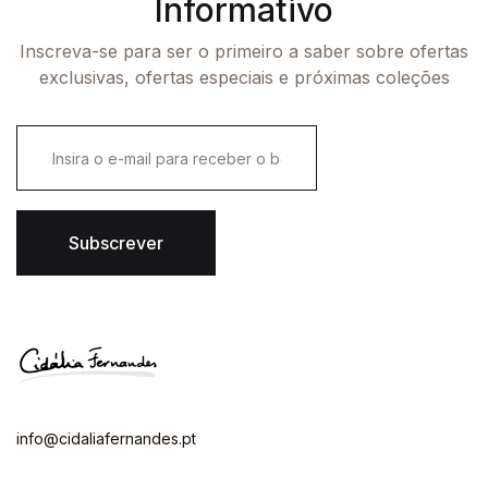
Informativo
Inscreva-se para ser o primeiro a saber sobre ofertas
exclusivas, ofertas especiais e próximas coleções
E
m
a
i
l
*
Subscrever
info@cidaliafernandes.pt