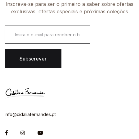
Inscreva-se para ser o primeiro a saber sobre ofertas
exclusivas, ofertas especiais e próximas coleções
E
m
a
i
l
*
Subscrever
info@cidaliafernandes.pt
Facebook
Instagram
You Tube